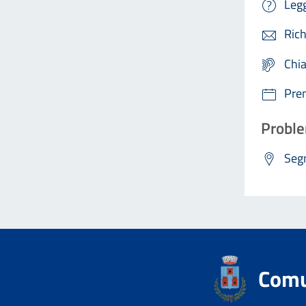
Legg
Rich
Chi
Pre
Proble
Segn
Comu