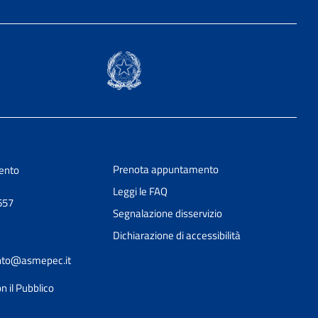
Prenota appuntamento
ento
Leggi le FAQ
657
Segnalazione disservizio
Dichiarazione di accessibilità
ento@asmepec.it
n il Pubblico
Ciao 👋
Come posso esserti utile?
smart_toy