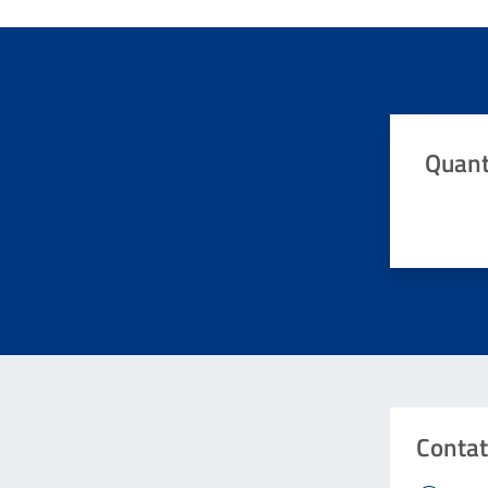
Quant
Valuta da 
Contat