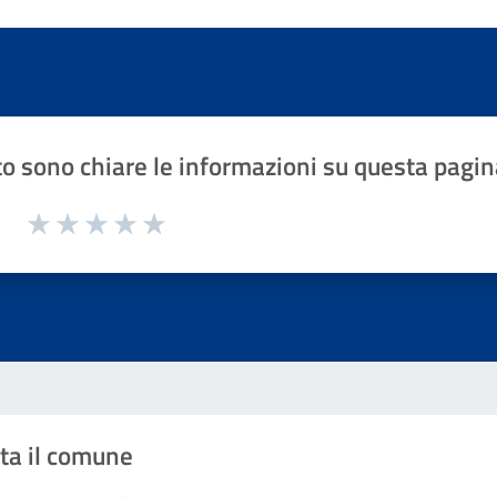
o sono chiare le informazioni su questa pagin
1 a 5 stelle la pagina
Valuta 1 stelle su 5
Valuta 2 stelle su 5
Valuta 3 stelle su 5
Valuta 4 stelle su 5
Valuta 5 stelle su 5
ta il comune