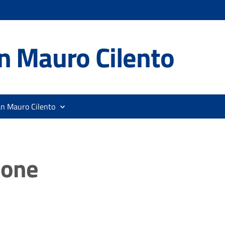
n Mauro Cilento
an Mauro Cilento
ione