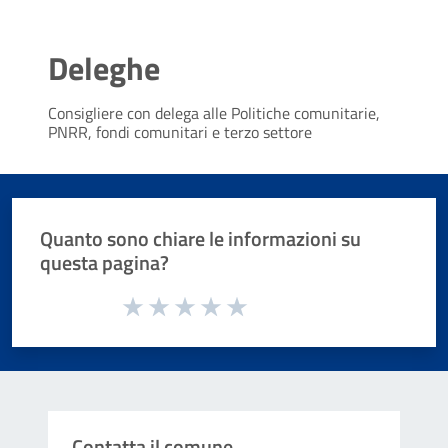
Deleghe
Consigliere con delega alle Politiche comunitarie,
PNRR, fondi comunitari e terzo settore
Quanto sono chiare le informazioni su
questa pagina?
Valuta da 1 a 5 stelle la pagina
Valuta 1 stelle su 5
Valuta 2 stelle su 5
Valuta 3 stelle su 5
Valuta 4 stelle su 5
Valuta 5 stelle su 5
Contatta il comune