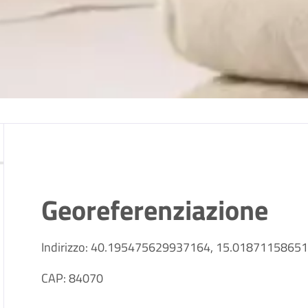
Georeferenziazione
Indirizzo: 40.195475629937164, 15.0187115865
CAP: 84070