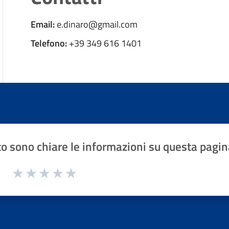
Email:
e.dinaro@gmail.com
Telefono:
+39 349 616 1401
o sono chiare le informazioni su questa pagin
1 a 5 stelle la pagina
Valuta 1 stelle su 5
Valuta 2 stelle su 5
Valuta 3 stelle su 5
Valuta 4 stelle su 5
Valuta 5 stelle su 5