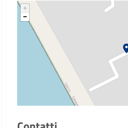
+
−
Contatti