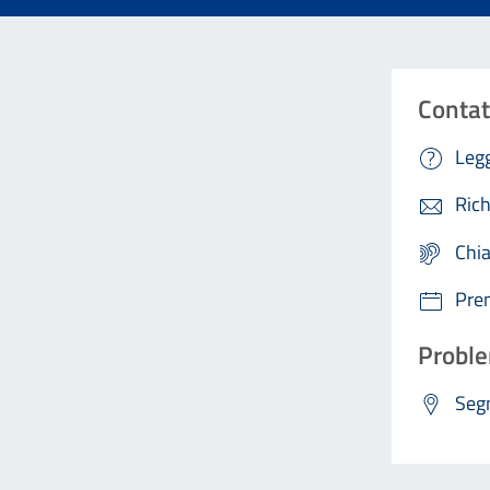
Contat
Legg
Rich
Chi
Pre
Proble
Segn