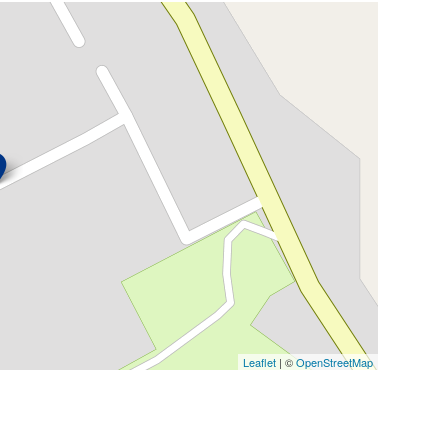
Leaflet
| ©
OpenStreetMap