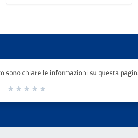
o sono chiare le informazioni su questa pagin
1 a 5 stelle la pagina
Valuta 1 stelle su 5
Valuta 2 stelle su 5
Valuta 3 stelle su 5
Valuta 4 stelle su 5
Valuta 5 stelle su 5