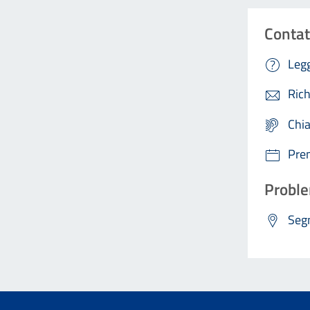
Contat
Legg
Rich
Chi
Pre
Proble
Segn