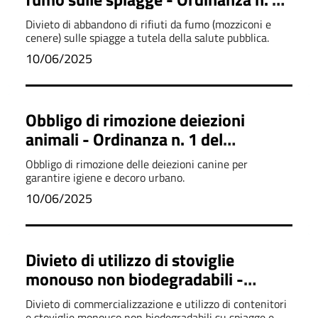
del 09/06/2025
Divieto di abbandono di rifiuti da fumo (mozziconi e
cenere) sulle spiagge a tutela della salute pubblica.
10/06/2025
Obbligo di rimozione deiezioni
animali - Ordinanza n. 1 del
09/06/2025
Obbligo di rimozione delle deiezioni canine per
garantire igiene e decoro urbano.
10/06/2025
Divieto di utilizzo di stoviglie
monouso non biodegradabili -
Ordinanza n. 3 del 9/06/2025
Divieto di commercializzazione e utilizzo di contenitori
e stoviglie monouso non biodegradabili su spiagge e