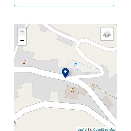
+
−
Leaflet
| ©
OpenStreetMap